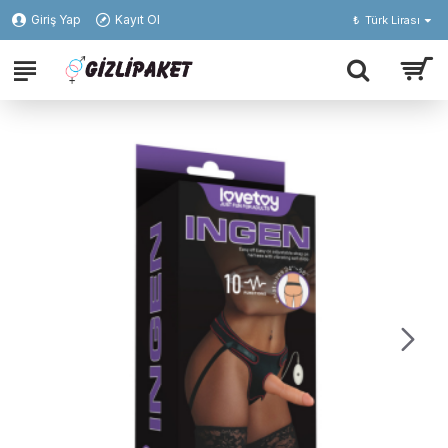
Giriş Yap
Kayıt Ol
₺
Türk Lirası