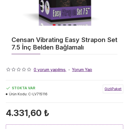
Censan Vibrating Easy Strapon Set
7.5 İnç Belden Bağlamalı
0 yorum yapılmış.
-
Yorum Yap
STOKTA VAR
GizliPaket
Ürün Kodu:
C-LV715116
4.331,60 ₺