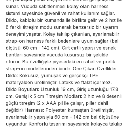
sunar. Vücuda sabitlenmesi kolay olan harness
sistemi sayesinde güvenli ve rahat kullanım sağlar.
Dildo, kablolu bir kumanda ile birlikte gelir ve 2 hız ile
8 farklı titreşim modu sunarak benzersiz bir uyarım
deneyimi yaşatır. Kolay takılıp çıkarılan, ayarlanabilir
strap-on harness farklı bedenlere uyum sağlar (bel
ölçüsü: 60 cm - 142 cm). Cırt cırtlı yapısı ve esnek
bantları sayesinde vücuda kusursuz bir şekilde
oturur. Bu özelliğiyle piyasadaki en rahat ve pratik
strap-on modellerinden biridir. Öne Çıkan Özellikler
Dildo: Kokusuz, yumuşak ve gerçekçi TPE
materyalden üretilmiştir. Lateks ve ftalat içermez.
Dildo Boyutları: Uzunluk 19 cm, Giriş uzunluğu 17.8
cm, Genişlik 5 cm Titreşim Modları: 2 hız ve 8 desenli
güçlü titreşim (2 x AAA pil ile çalışır, piller dahil
değildir) Harness: Polyester kumaştan üretilmiştir,
ayarlanabilir yapısıyla 60 cm – 142 cm bel ölçüsüne
uygundur Konforlu tasarımı sayesinde kolayca takılıp