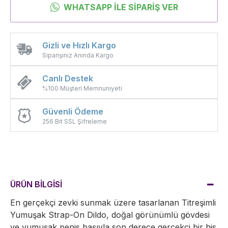
WHATSAPP İLE SIPARIŞ VER
Gizli ve Hızlı Kargo
Siparişiniz Anında Kargo
Canlı Destek
%100 Müşteri Memnuniyeti
Güvenli Ödeme
256 Bit SSL Şifreleme
ÜRÜN BİLGİSİ
En gerçekçi zevki sunmak üzere tasarlanan Titreşimli
Yumuşak Strap-On Dildo, doğal görünümlü gövdesi
ve yumuşak penis başıyla son derece gerçekçi bir his