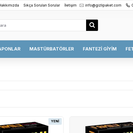
Hakkımızda
Sıkça Sorulan Sorular
İletişim
info@gizlipaket.com
APONLAR
MASTÜRBATÖRLER
FANTEZI GIYIM
FE
YENI