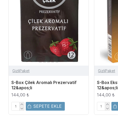
GizliPaket
GizliPaket
S-Box Çilek Aromalı Prezervatif
S-Box Ekst
12&apos;li
12&apos;li
144,00 ₺
144,00 ₺
SEPETE EKLE