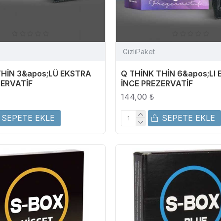
GizliPaket
THİN 3&apos;LÜ EKSTRA
Q THİNK THİN 6&apos;LI
ZERVATİF
İNCE PREZERVATİF
144,00 ₺
SEPETE EKLE
SEPETE EKLE