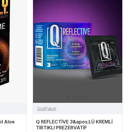
GizliPaket
ol Aloe
Q REFLECTİVE 3&apos;LÜ KREMLİ
TIRTIKLI PREZERVATİF