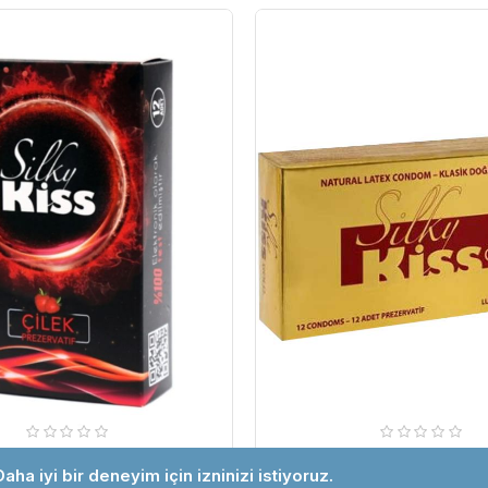
GizliPaket
Daha iyi bir deneyim için izninizi istiyoruz.