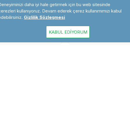
Deneyiminizi daha iyi hale getirmek için bu web sitesinde
 Çilek Aromalı Prezervatif
Silky Kiss Gold Kayganlaştı
çerezleri kullanıyoruz. Devam ederek çerez kullanımımızı kabul
Prezervatif
edebilirsiniz.
Gizlilik Sözleşmesi
144,00 ₺
KABUL EDIYORUM
SEPETE EKLE
SEPETE EKLE