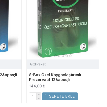
GizliPaket
12&apos;li
S-Box Özel Kayganlaştırıcılı
Prezervatif 12&apos;li
144,00 ₺
SEPETE EKLE