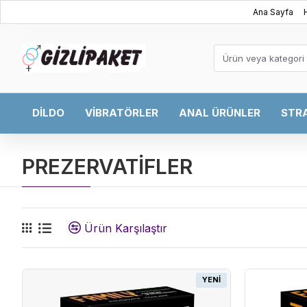
Ana Sayfa
DILDO
VIBRATÖRLER
ANAL ÜRÜNLER
STR
PREZERVATİFLER
Ürün Karşılaştır
YENI