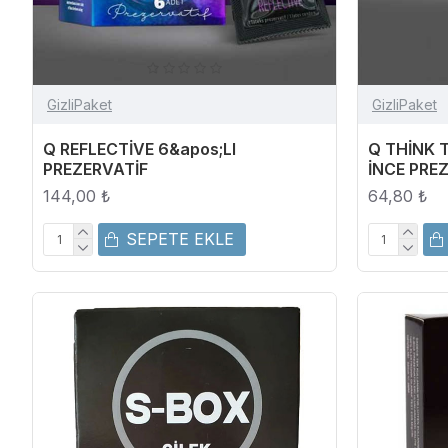
GizliPaket
GizliPaket
Q REFLECTİVE 6&apos;LI
Q THİNK 
PREZERVATİF
İNCE PRE
144,00 ₺
64,80 ₺
SEPETE EKLE