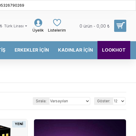
05326790269
₺
Türk Lirası
0 ürün - 0,00 ₺
Üyelik
Listelerim
TIŞ
ERKEKLER İÇIN
KADINLAR İÇIN
LOOKHOT
Sırala:
Göster:
YENI