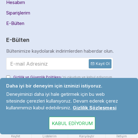
Hesabım
Siparişlerim
E-Bülten
E-Bülten
Bültenimize kaydolarak indirimlerden haberdar olun.
Kayıt Ol
Gizlilik ve Güvenlik Politikası
'ni okudum ve kabul ediyorum.
Daha iyi bir deneyim için izninizi istiyoruz.
Deneyiminizi daha iyi hale getirmek için bu web
sitesinde çerezleri kullanıyoruz. Devam ederek çerez
Copyright © 2024. Tüm Hakları Saklıdır.
kullanımımızı kabul edebilirsiniz.
Gizlilik Sözleşmesi
KABUL EDIYORUM
Keşfet
Listelerim
Karşılaştır
İletişim