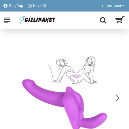
Giriş Yap
Kayıt Ol
₺
Türk Lirası