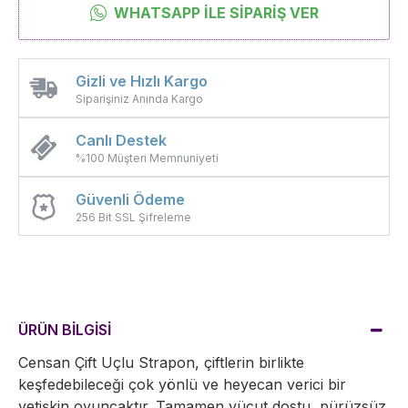
WHATSAPP İLE SIPARIŞ VER
Gizli ve Hızlı Kargo
Siparişiniz Anında Kargo
Canlı Destek
%100 Müşteri Memnuniyeti
Güvenli Ödeme
256 Bit SSL Şifreleme
ÜRÜN BİLGİSİ
Censan Çift Uçlu Strapon, çiftlerin birlikte
keşfedebileceği çok yönlü ve heyecan verici bir
yetişkin oyuncaktır. Tamamen vücut dostu, pürüzsüz