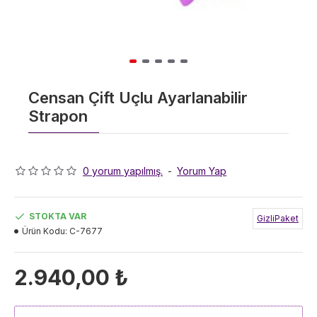
Censan Çift Uçlu Ayarlanabilir
Strapon
0 yorum yapılmış.
-
Yorum Yap
STOKTA VAR
GizliPaket
Ürün Kodu:
C-7677
2.940,00 ₺