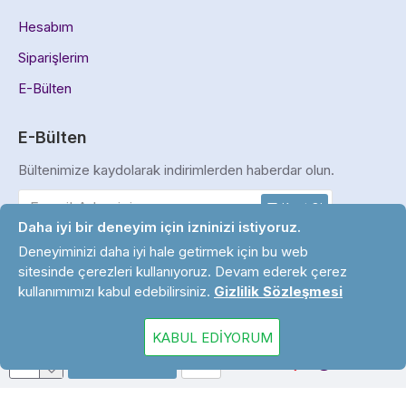
Hesabım
Siparişlerim
E-Bülten
E-Bülten
Bültenimize kaydolarak indirimlerden haberdar olun.
Kayıt Ol
Daha iyi bir deneyim için izninizi istiyoruz.
Gizlilik ve Güvenlik Politikası
'ni okudum ve kabul ediyorum.
Deneyiminizi daha iyi hale getirmek için bu web
sitesinde çerezleri kullanıyoruz. Devam ederek çerez
kullanımımızı kabul edebilirsiniz.
Gizlilik Sözleşmesi
Copyright © 2024. Tüm Hakları Saklıdır.
KABUL EDIYORUM
SEPETE EKLE