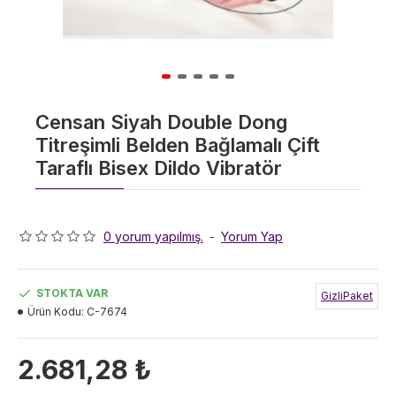
Censan Siyah Double Dong
Titreşimli Belden Bağlamalı Çift
Taraflı Bisex Dildo Vibratör
0 yorum yapılmış.
-
Yorum Yap
STOKTA VAR
GizliPaket
Ürün Kodu:
C-7674
2.681,28 ₺