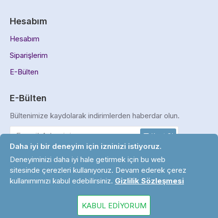
Hesabım
Hesabım
Siparişlerim
E-Bülten
E-Bülten
Bültenimize kaydolarak indirimlerden haberdar olun.
Kayıt Ol
Daha iyi bir deneyim için izninizi istiyoruz.
Gizlilik ve Güvenlik Politikası
'ni okudum ve kabul ediyorum.
Deneyiminizi daha iyi hale getirmek için bu web
sitesinde çerezleri kullanıyoruz. Devam ederek çerez
kullanımımızı kabul edebilirsiniz.
Gizlilik Sözleşmesi
Copyright © 2024. Tüm Hakları Saklıdır.
KABUL EDIYORUM