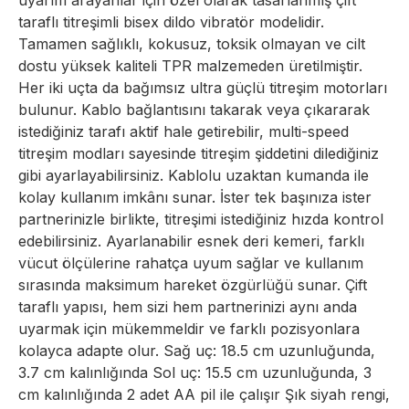
uyarım arayanlar için özel olarak tasarlanmış çift
taraflı titreşimli bisex dildo vibratör modelidir.
Tamamen sağlıklı, kokusuz, toksik olmayan ve cilt
dostu yüksek kaliteli TPR malzemeden üretilmiştir.
Her iki uçta da bağımsız ultra güçlü titreşim motorları
bulunur. Kablo bağlantısını takarak veya çıkararak
istediğiniz tarafı aktif hale getirebilir, multi-speed
titreşim modları sayesinde titreşim şiddetini dilediğiniz
gibi ayarlayabilirsiniz. Kablolu uzaktan kumanda ile
kolay kullanım imkânı sunar. İster tek başınıza ister
partnerinizle birlikte, titreşimi istediğiniz hızda kontrol
edebilirsiniz. Ayarlanabilir esnek deri kemeri, farklı
vücut ölçülerine rahatça uyum sağlar ve kullanım
sırasında maksimum hareket özgürlüğü sunar. Çift
taraflı yapısı, hem sizi hem partnerinizi aynı anda
uyarmak için mükemmeldir ve farklı pozisyonlara
kolayca adapte olur. Sağ uç: 18.5 cm uzunluğunda,
3.7 cm kalınlığında Sol uç: 15.5 cm uzunluğunda, 3
cm kalınlığında 2 adet AA pil ile çalışır Şık siyah rengi,