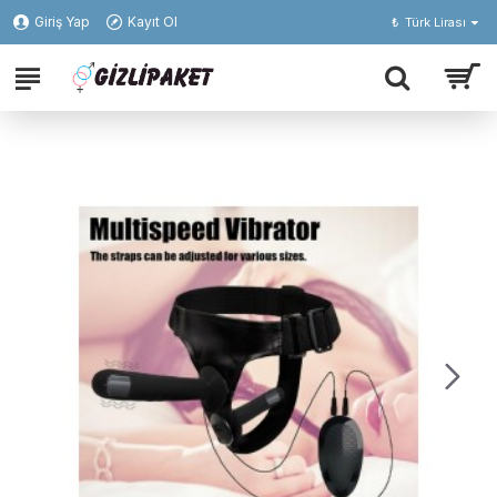
Giriş Yap
Kayıt Ol
₺
Türk Lirası