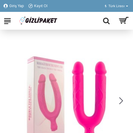
Giriş Yap
Kayıt Ol
₺
Türk Lirası