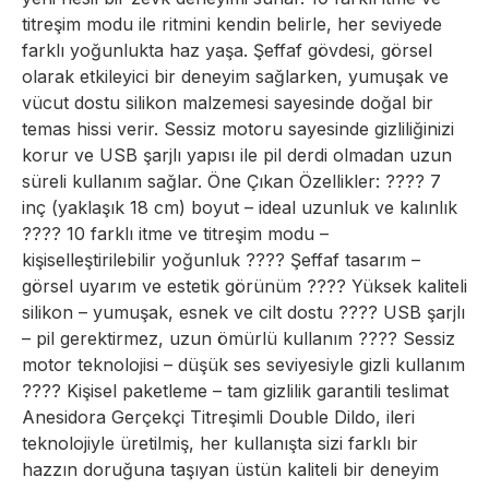
titreşim modu ile ritmini kendin belirle, her seviyede
farklı yoğunlukta haz yaşa. Şeffaf gövdesi, görsel
olarak etkileyici bir deneyim sağlarken, yumuşak ve
vücut dostu silikon malzemesi sayesinde doğal bir
temas hissi verir. Sessiz motoru sayesinde gizliliğinizi
korur ve USB şarjlı yapısı ile pil derdi olmadan uzun
süreli kullanım sağlar. Öne Çıkan Özellikler: ???? 7
inç (yaklaşık 18 cm) boyut – ideal uzunluk ve kalınlık
???? 10 farklı itme ve titreşim modu –
kişiselleştirilebilir yoğunluk ???? Şeffaf tasarım –
görsel uyarım ve estetik görünüm ???? Yüksek kaliteli
silikon – yumuşak, esnek ve cilt dostu ???? USB şarjlı
– pil gerektirmez, uzun ömürlü kullanım ???? Sessiz
motor teknolojisi – düşük ses seviyesiyle gizli kullanım
???? Kişisel paketleme – tam gizlilik garantili teslimat
Anesidora Gerçekçi Titreşimli Double Dildo, ileri
teknolojiyle üretilmiş, her kullanışta sizi farklı bir
hazzın doruğuna taşıyan üstün kaliteli bir deneyim