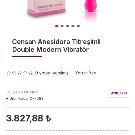
Censan Anesidora Titreşimli
Double Modern Vibratör
0 yorum yapılmış.
-
Yorum Yap
STOKTA VAR
GizliPaket
Ürün Kodu:
C-7688
3.827,88 ₺