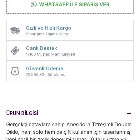
WHATSAPP İLE SIPARIŞ VER
Gizli ve Hızlı Kargo
Siparişiniz Anında Kargo
Canlı Destek
%100 Müşteri Memnuniyeti
Güvenli Ödeme
256 Bit SSL Şifreleme
ÜRÜN BİLGİSİ
Gerçekçi detaylara sahip Anesidora Titreşimli Double
Dildo, hem solo hem de çift kullanım için tasarlanmış
yeni nesil bir zevk deneyimi sunar. 10 farklı itme ve