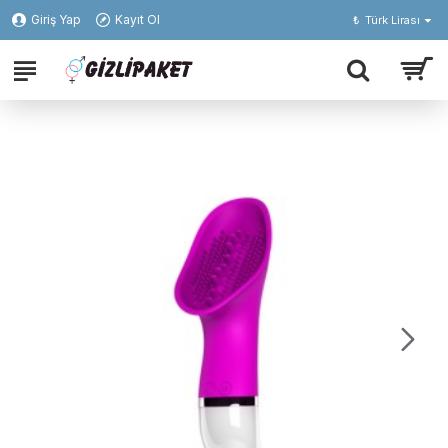
Giriş Yap
Kayıt Ol
₺
Türk Lirası