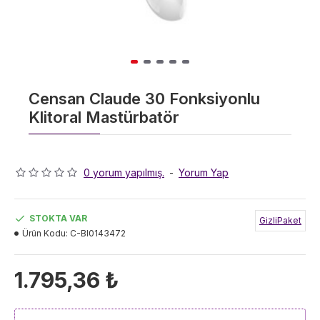
Censan Claude 30 Fonksiyonlu
Klitoral Mastürbatör
0 yorum yapılmış.
-
Yorum Yap
STOKTA VAR
GizliPaket
Ürün Kodu:
C-BI0143472
1.795,36 ₺